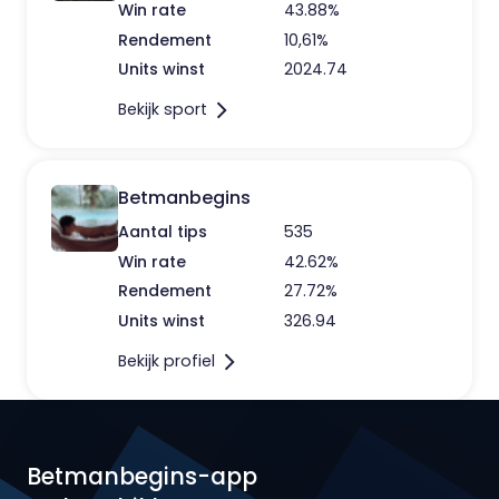
Win rate
43.88%
Rendement
10,61%
Units winst
2024.74
Bekijk sport
Betmanbegins
Aantal tips
535
Win rate
42.62%
Rendement
27.72%
Units winst
326.94
Bekijk profiel
Betmanbegins-app