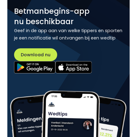
Betmanbegins-app
nu beschikbaar
Geef in de app aan van welke tippers en sporten
je een notificatie wil ontvangen bij een wedtip
Download nu