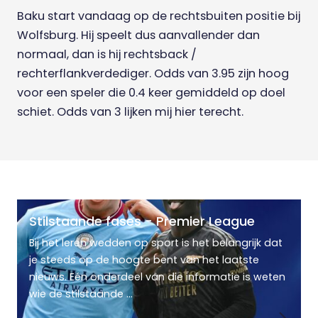
Baku start vandaag op de rechtsbuiten positie bij
Wolfsburg. Hij speelt dus aanvallender dan
normaal, dan is hij rechtsback /
rechterflankverdediger. Odds van 3.95 zijn hoog
voor een speler die 0.4 keer gemiddeld op doel
schiet. Odds van 3 lijken mij hier terecht.
Stilstaande fases - Premier League
Bij het leren wedden op sport is het belangrijk dat
je steeds op de hoogte bent van het laatste
nieuws. Eén onderdeel van die informatie is weten
wie de stilstaande ...