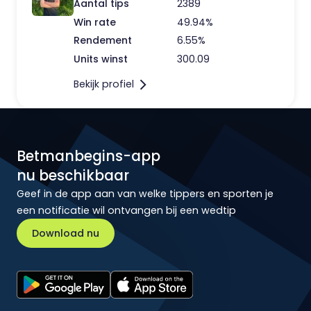
Aantal tips
2389
Win rate
49.94%
Rendement
6.55%
Units winst
300.09
Bekijk profiel
Betmanbegins-app
nu beschikbaar
Geef in de app aan van welke tippers en sporten je
een notificatie wil ontvangen bij een wedtip
Download nu