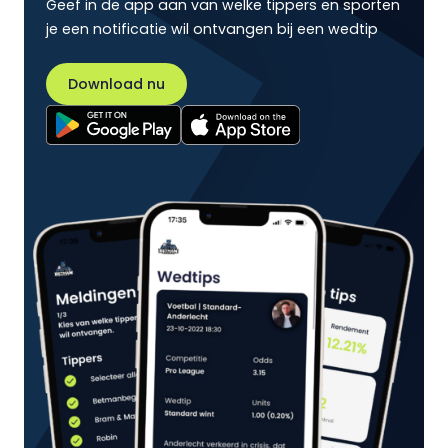
Geef in de app aan van welke tippers en sporten
je een notificatie wil ontvangen bij een wedtip
Download nu