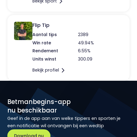
Bekijk sport
Flip Tip
Aantal tips
2389
Win rate
49.94%
Rendement
6.55%
Units winst
300.09
Bekijk profiel
Betmanbegins-app
nu beschikbaar
Geef in de app aan van welke tippers en sporten je
een notificatie wil ontvangen bij een wedtip
Download nu