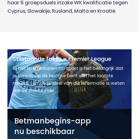
haar 6 groepsduels inzake WK kwalificatie tegen
Cyprus, Slowakije, Rusland, Malta en Kroatië
Stilstaande fases - Premier League
Bij het leren wedden op sport is het belangrijk dat
je steeds op de hoogte bent van het laatste
nieuws. Eén onderdeel van die informatie is weten
wie de stilstaande ...
Betmanbegins-app
nu beschikbaar