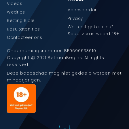
Videos
Voorwaarden
Wedtips
Privacy
Betting Bible
Wat kost gokken jou?
Resultaten tips
Speel verantwoord. 18+
Contacteer ons
Ondernemingsnummer: BE0696633610
Copyright @ 2021 BetmanBegins. All rights
reserved.
Deze boodschap mag niet gedeeld worden met
minderjarigen.