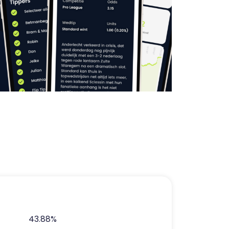
43.88%