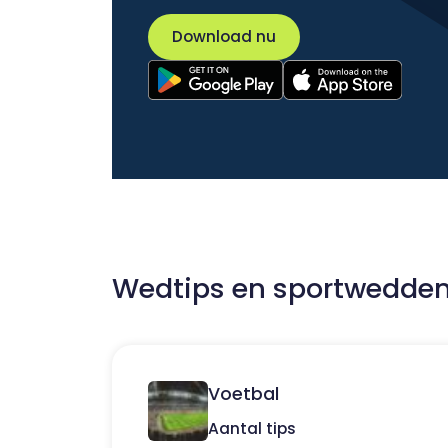
Download nu
Wedtips en sportwedden
Voetbal
Aantal tips