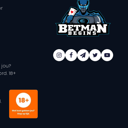
er
 jou?
rd. 18+
.