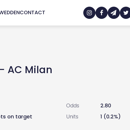
 WEDDEN
CONTACT
- AC Milan
Odds
2.80
ots on target
Units
1 (0.2%)