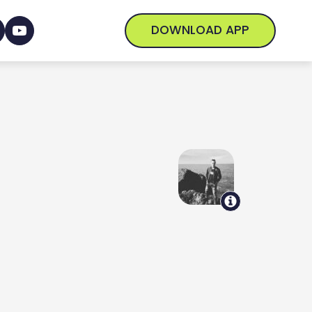
DOWNLOAD APP