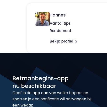
Hannes
Aantal tips
Rendement
Bekijk profiel
Betmanbegins-app
nu beschikbaar
Geef in de app aan van welke tippers en
sporten je een notificatie wil ontvangen bij
een wedtip