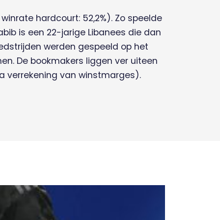
%; winrate hardcourt: 52,2%). Zo speelde
bib is een 22-jarige Libanees die dan
 wedstrijden werden gespeeld op het
nen. De bookmakers liggen ver uiteen
 na verrekening van winstmarges).