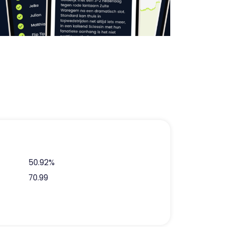
50.92%
70.99