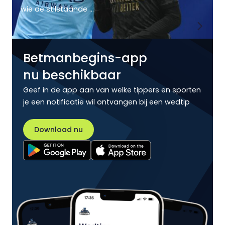
wie de stilstaande ...
Betmanbegins-app
nu beschikbaar
Geef in de app aan van welke tippers en sporten
je een notificatie wil ontvangen bij een wedtip
Download nu