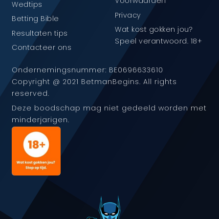
Voorwaarden
Wedtips
Privacy
Betting Bible
Wat kost gokken jou?
Resultaten tips
Speel verantwoord. 18+
Contacteer ons
Ondernemingsnummer: BE0696633610
Copyright @ 2021 BetmanBegins. All rights
reserved.
Deze boodschap mag niet gedeeld worden met
minderjarigen.