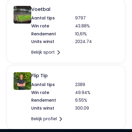
Voetbal
Aantal tips
9797
Win rate
43.88%
Rendement
10,61%
Units winst
2024.74
Bekijk sport
Flip Tip
Aantal tips
2389
Win rate
49.94%
Rendement
6.55%
Units winst
300.09
Bekijk profiel