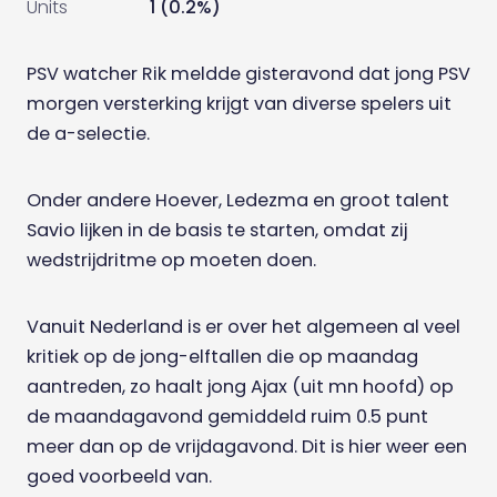
Units
1 (0.2%)
PSV watcher Rik meldde gisteravond dat jong PSV
morgen versterking krijgt van diverse spelers uit
de a-selectie.
Onder andere Hoever, Ledezma en groot talent
Savio lijken in de basis te starten, omdat zij
wedstrijdritme op moeten doen.
Vanuit Nederland is er over het algemeen al veel
kritiek op de jong-elftallen die op maandag
aantreden, zo haalt jong Ajax (uit mn hoofd) op
de maandagavond gemiddeld ruim 0.5 punt
meer dan op de vrijdagavond. Dit is hier weer een
goed voorbeeld van.