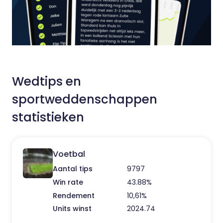
Wedtips en
sportweddenschappen
statistieken
Voetbal
Aantal tips
9797
Win rate
43.88%
Rendement
10,61%
Units winst
2024.74