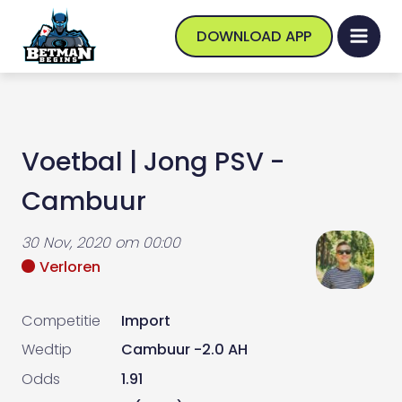
DOWNLOAD APP
Voetbal
|
Jong PSV -
Cambuur
30 Nov, 2020
om
00:00
Verloren
Competitie
Import
Wedtip
Cambuur -2.0 AH
Odds
1.91