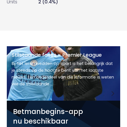
Units
2 (0.4%)
Stilstaande fases - Premier League
Bij het leren wedden op sport is het belangrijk dat
je steeds op de hoogte bent van het laatste
nieuws. Eén onderdeel van die informatie is weten
wie de stilstaande ...
Betmanbegins-app
nu beschikbaar