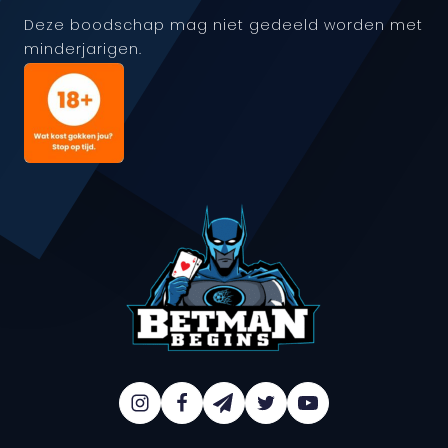
Deze boodschap mag niet gedeeld worden met
minderjarigen.