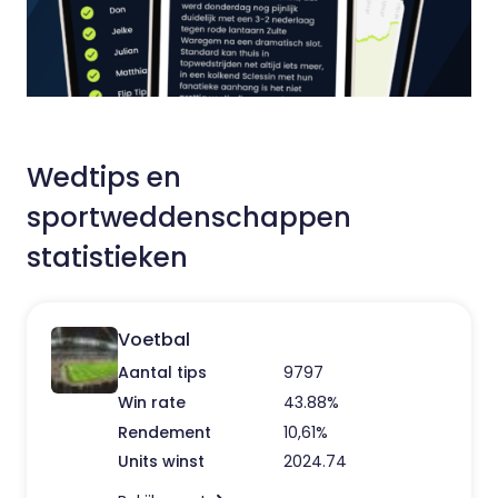
Wedtips en
sportweddenschappen
statistieken
Voetbal
Aantal tips
9797
Win rate
43.88%
Rendement
10,61%
Units winst
2024.74