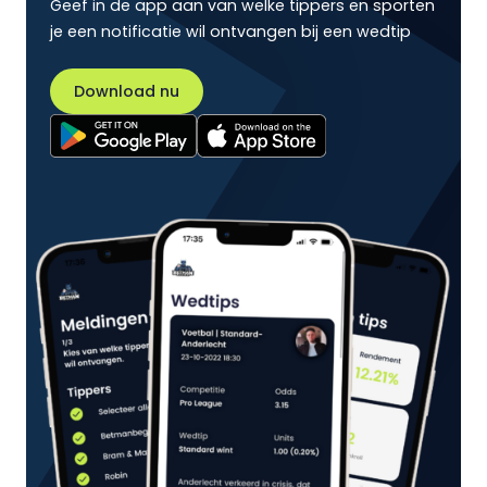
Geef in de app aan van welke tippers en sporten
je een notificatie wil ontvangen bij een wedtip
Download nu