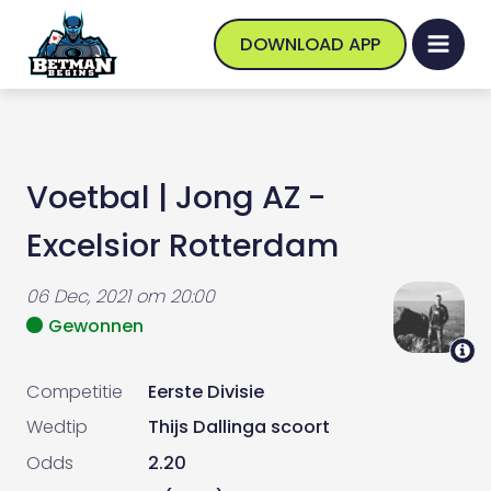
DOWNLOAD APP
Voetbal
|
Jong AZ -
Excelsior Rotterdam
06 Dec, 2021
om
20:00
Gewonnen
Competitie
Eerste Divisie
Wedtip
Thijs Dallinga scoort
Odds
2.20