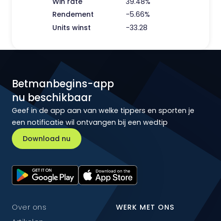
Win rate
39.48%
Rendement
-5.66%
Units winst
-33.28
Betmanbegins-app
nu beschikbaar
Geef in de app aan van welke tippers en sporten je
een notificatie wil ontvangen bij een wedtip
Download nu
Over ons
WERK MET ONS