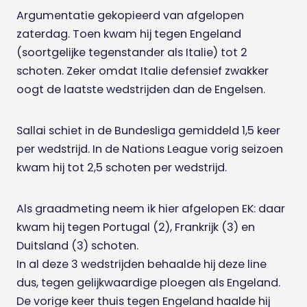
Argumentatie gekopieerd van afgelopen
zaterdag. Toen kwam hij tegen Engeland
(soortgelijke tegenstander als Italie) tot 2
schoten. Zeker omdat Italie defensief zwakker
oogt de laatste wedstrijden dan de Engelsen.
Sallai schiet in de Bundesliga gemiddeld 1,5 keer
per wedstrijd. In de Nations League vorig seizoen
kwam hij tot 2,5 schoten per wedstrijd.
Als graadmeting neem ik hier afgelopen EK: daar
kwam hij tegen Portugal (2), Frankrijk (3) en
Duitsland (3) schoten.
In al deze 3 wedstrijden behaalde hij deze line
dus, tegen gelijkwaardige ploegen als Engeland.
De vorige keer thuis tegen Engeland haalde hij