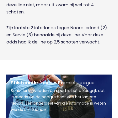
deze line niet, maar uit kwam hij wel tot 4
schoten.
Zijn laatste 2 interlands tegen Noord Ierland (2)
en Servie (3) behaalde hij deze line. Voor deze
odds had ik de line op 2,5 schoten verwacht.
Stilstaande fases - Premier League
Bij het leren wedden op sport is het belangrijk dat
je steeds op de hoogte bent van het laatste
nieuws. Eén onderdeel van die informatie is weten
wie de stilstaande ...