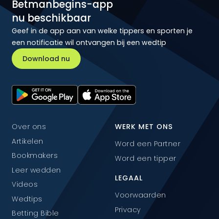
Betmanbegins-app
nu beschikbaar
Geef in de app aan van welke tippers en sporten je
een notificatie wil ontvangen bij een wedtip
Download nu
Over ons
WERK MET ONS
Artikelen
Word een Partner
Bookmakers
Word een tipper
Leer wedden
LEGAAL
Videos
Voorwaarden
Wedtips
Privacy
Betting Bible