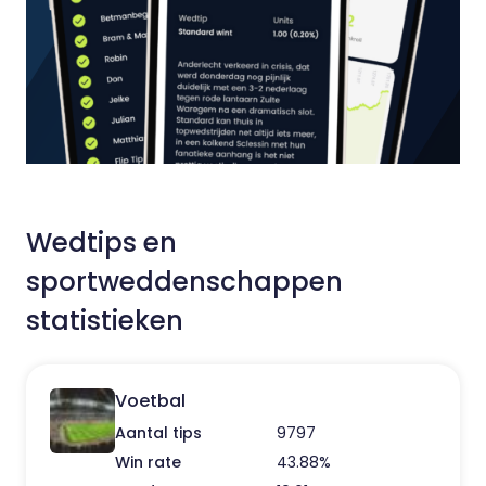
Wedtips en
sportweddenschappen
statistieken
Voetbal
Aantal tips
9797
Win rate
43.88%