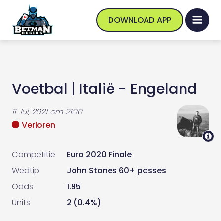
DOWNLOAD APP
Voetbal
|
Italië - Engeland
11 Jul, 2021
om
21:00
Verloren
Competitie
Euro 2020 Finale
Wedtip
John Stones 60+ passes
Odds
1.95
Units
2 (0.4%)