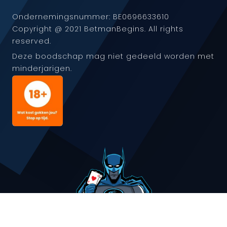
Ondernemingsnummer: BE0696633610
Copyright @ 2021 BetmanBegins. All rights
reserved.
Deze boodschap mag niet gedeeld worden met
minderjarigen.