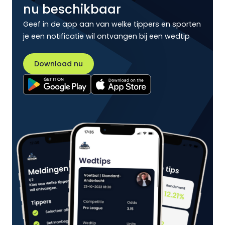
nu beschikbaar
Geef in de app aan van welke tippers en sporten
je een notificatie wil ontvangen bij een wedtip
Download nu