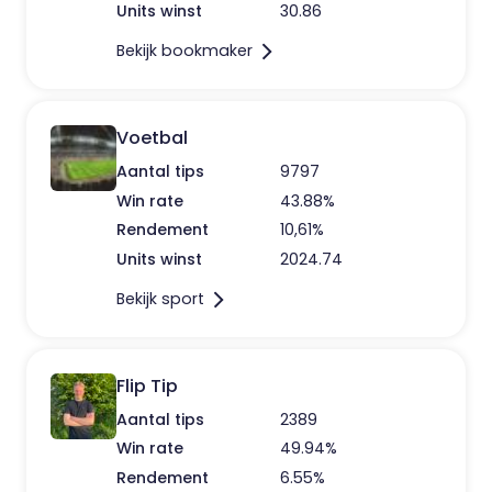
Units winst
30.86
Bekijk bookmaker
Voetbal
Aantal tips
9797
Win rate
43.88%
Rendement
10,61%
Units winst
2024.74
Bekijk sport
Flip Tip
Aantal tips
2389
Win rate
49.94%
Rendement
6.55%