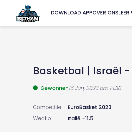
DOWNLOAD APP
OVER ONS
LEER
Basketbal
|
Israël -
Gewonnen
16 Jun, 2023
om
14:30
Competitie
EuroBasket 2023
Wedtip
Italië -11,5