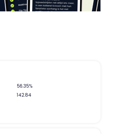
56.35%
142.84