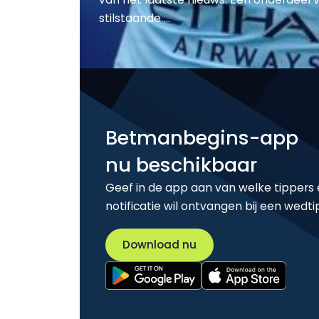
stilstaande ...
Betmanbegins-app
nu beschikbaar
Geef in de app aan van welke tippers 
notificatie wil ontvangen bij een wedti
Download nu