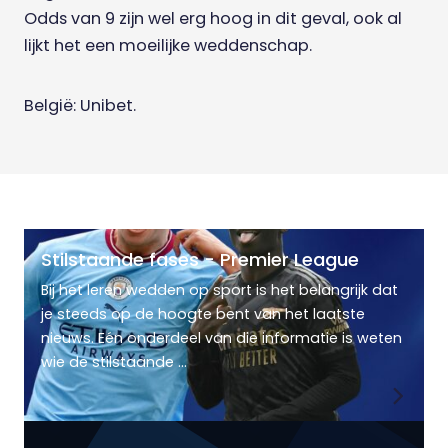
Odds van 9 zijn wel erg hoog in dit geval, ook al
lijkt het een moeilijke weddenschap.
België: Unibet.
Stilstaande fases - Premier League
Bij het leren wedden op sport is het belangrijk dat
je steeds op de hoogte bent van het laatste
nieuws. Eén onderdeel van die informatie is weten
wie de stilstaande ...