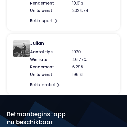
Rendement
10,61%
Units winst
2024.74
Bekijk sport
Julian
Aantal tips
1920
Win rate
46.77%
Rendement
6.29%
Units winst
196.41
Bekijk profiel
Betmanbegins-app
nu beschikbaar