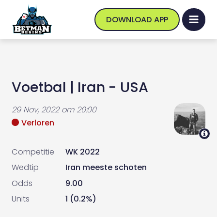
DOWNLOAD APP
Voetbal
|
Iran - USA
29 Nov, 2022
om
20:00
Verloren
Competitie
WK 2022
Wedtip
Iran meeste schoten
Odds
9.00
Units
1 (0.2%)