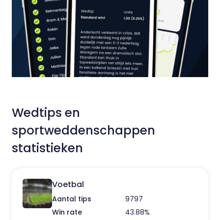
Wedtips en
sportweddenschappen
statistieken
Voetbal
Aantal tips
9797
Win rate
43.88%