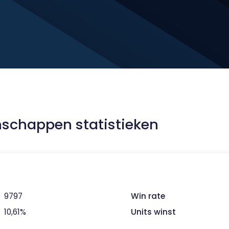
schappen statistieken
9797
Win rate
10,61%
Units winst