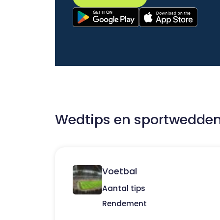
Wedtips en sportwedden
Voetbal
Aantal tips
Rendement