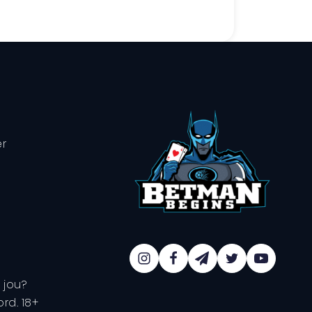
er
 jou?
rd. 18+