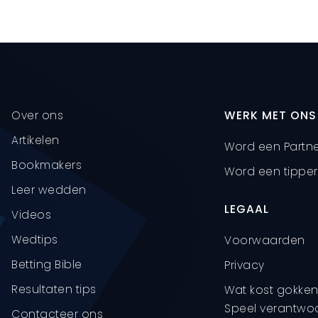
Over ons
WERK MET ONS
Artikelen
Word een Partn
Bookmakers
Word een tipper
Leer wedden
LEGAAL
Videos
Wedtips
Voorwaarden
Betting Bible
Privacy
Resultaten tips
Wat kost gokken
Speel verantwoo
Contacteer ons