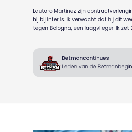
Lautaro Martinez zijn contractverlengin
hij bij Inter is. Ik verwacht dat hij di
tegen Bologna, een laagvlieger. Ik zet 
Betmancontinues
Leden van de Betmanbegins