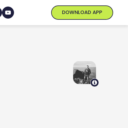
DOWNLOAD APP