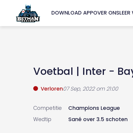
DOWNLOAD APP
OVER ONS
LEER
Voetbal
|
Inter - B
Verloren
07 Sep, 2022
om
21:00
Competitie
Champions League
Wedtip
Sané over 3.5 schoten