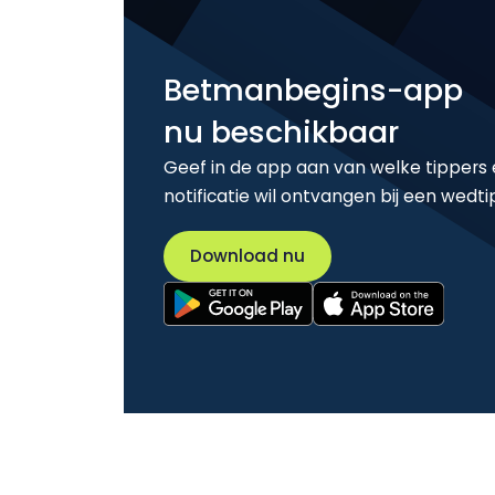
Betmanbegins-app
nu beschikbaar
Geef in de app aan van welke tippers 
notificatie wil ontvangen bij een wedti
Download nu