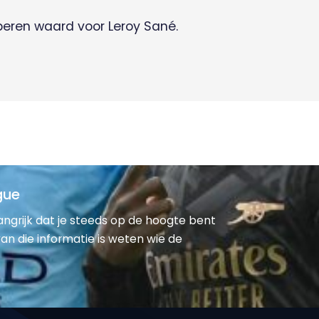
beren waard voor Leroy Sané.
gue
langrijk dat je steeds op de hoogte bent
an die informatie is weten wie de