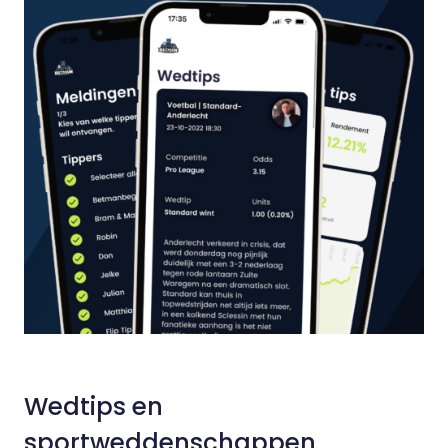
Wedtips en
sportweddenschappen