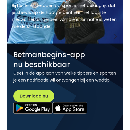
Bij het leren wedden op sport is het belangrijk dat
je steeds op de hoogte bent van het laatste
nieuws. Eén onderdeel van die informatie is weten
wie de stilstaande ...
Betmanbegins-app
nu beschikbaar
Geef in de app aan van welke tippers en sporten
je een notificatie wil ontvangen bij een wedtip
Download nu