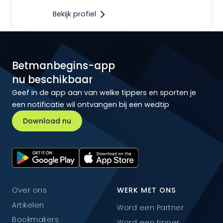
Bekijk profiel
Betmanbegins-app
nu beschikbaar
Geef in de app aan van welke tippers en sporten je
een notificatie wil ontvangen bij een wedtip
Download nu
Over ons
WERK MET ONS
Artikelen
Word een Partner
Bookmakers
Word een tipper