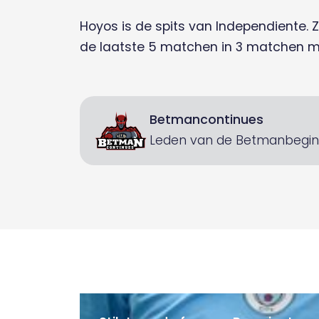
Hoyos is de spits van Independiente. Zi
de laatste 5 matchen in 3 matchen mins
Betmancontinues
Leden van de Betmanbegins