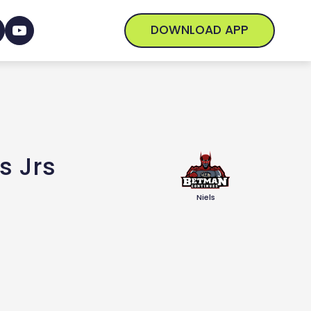
DOWNLOAD APP
s Jrs
Niels