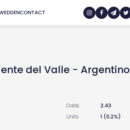
 WEDDEN
CONTACT
ente del Valle - Argentino
Odds
2.43
Units
1 (0.2%)