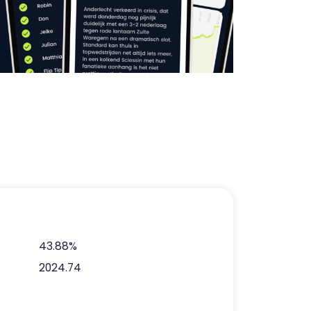
43.88%
2024.74