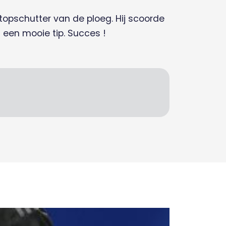
 topschutter van de ploeg. Hij scoorde
t een mooie tip. Succes !