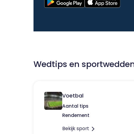
Wedtips en sportwedden
Voetbal
Aantal tips
Rendement
Bekijk sport