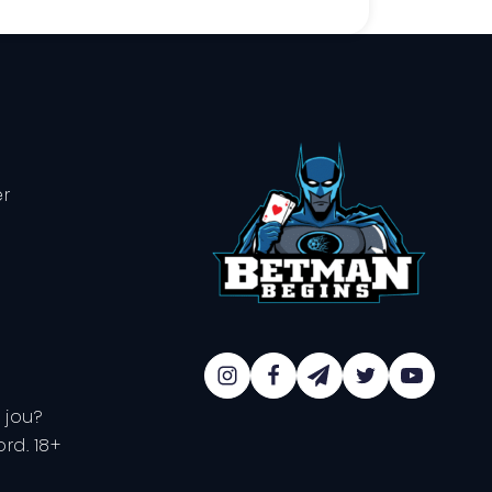
er
 jou?
rd. 18+