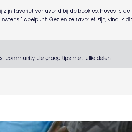
j zijn favoriet vanavond bij de bookies. Hoyos is de
tens 1 doelpunt. Gezien ze favoriet zijn, vind ik di
-community die graag tips met jullie delen