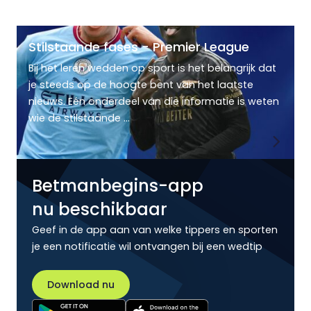
Stilstaande fases - Premier League
Bij het leren wedden op sport is het belangrijk dat
je steeds op de hoogte bent van het laatste
nieuws. Eén onderdeel van die informatie is weten
wie de stilstaande ...
Betmanbegins-app
nu beschikbaar
Geef in de app aan van welke tippers en sporten
je een notificatie wil ontvangen bij een wedtip
Download nu