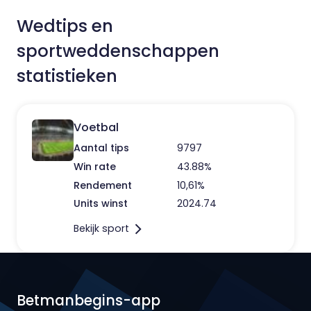
Wedtips en
sportweddenschappen
statistieken
Voetbal
Aantal tips
9797
Win rate
43.88%
Rendement
10,61%
Units winst
2024.74
Bekijk sport
Betmanbegins-app