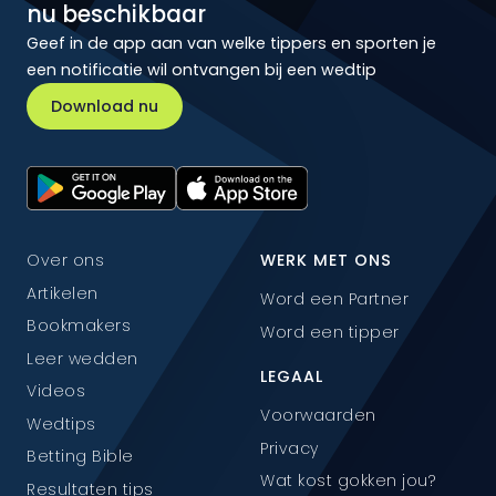
nu beschikbaar
Geef in de app aan van welke tippers en sporten je
een notificatie wil ontvangen bij een wedtip
Download nu
Over ons
WERK MET ONS
Artikelen
Word een Partner
Bookmakers
Word een tipper
Leer wedden
LEGAAL
Videos
Voorwaarden
Wedtips
Privacy
Betting Bible
Wat kost gokken jou?
Resultaten tips