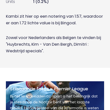
Units
1 (0.2%)
Kambi zit hier op een notering van 1.57, waardoor
er aan 1.72 lichte value is bij Bingoal.
Zowel voor Nederlanders als Belgen te vinden bij
"Huybrechts, Kim - Van Den Bergh, Dimitri :
Wedstrijd specials".
Stilstaande fases - Premier League
Bij het leren wedden op sport is het belangrijk dat
je steeds op de hoogte bent van het laatste
nieuws. Eén onderdeel van die informatie is weten