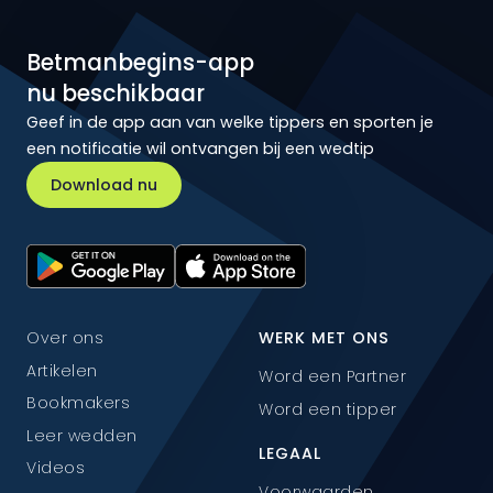
Betmanbegins-app
nu beschikbaar
Geef in de app aan van welke tippers en sporten je
een notificatie wil ontvangen bij een wedtip
Download nu
Over ons
WERK MET ONS
Artikelen
Word een Partner
Bookmakers
Word een tipper
Leer wedden
LEGAAL
Videos
Voorwaarden