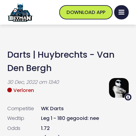
DOWNLOAD APP
Darts
|
Huybrechts - Van
Den Bergh
30 Dec, 2022
om
13:40
Verloren
Competitie
WK Darts
Wedtip
Leg 1 - 180 gegooid: nee
Odds
1.72