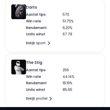
Darts
Aantal tips
570
Win rate
51.75%
Rendement
6,20%
Units winst
67.78
Bekijk sport
The Stig
Aantal tips
256
Win rate
44.14%
Rendement
18.19%
Units winst
85.66
Bekijk profiel