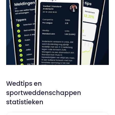
Wedtips en
sportweddenschappen
statistieken