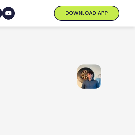
DOWNLOAD APP