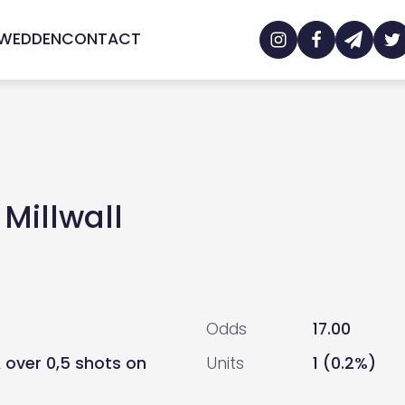
 WEDDEN
CONTACT
 Millwall
Odds
17.00
 over 0,5 shots on
Units
1 (0.2%)