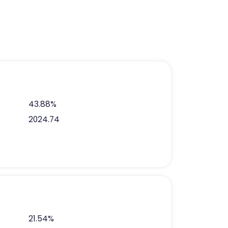
43.88%
2024.74
21.54%