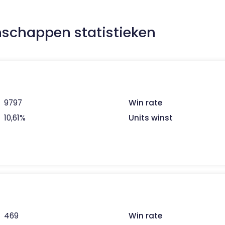
schappen statistieken
9797
Win rate
10,61%
Units winst
469
Win rate