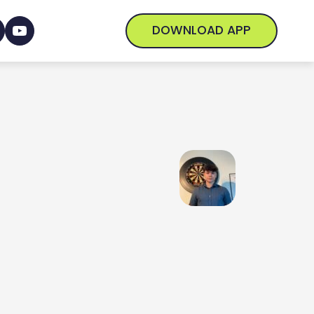
DOWNLOAD APP