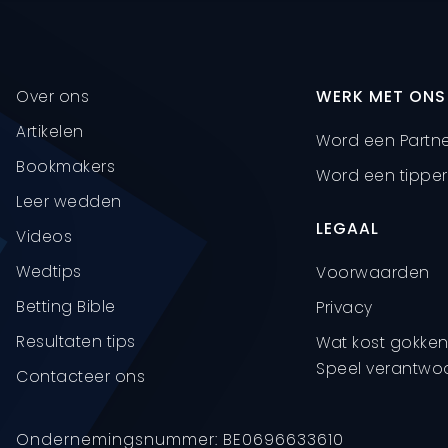
Over ons
WERK MET ONS
Artikelen
Word een Partn
Bookmakers
Word een tipper
Leer wedden
LEGAAL
Videos
Wedtips
Voorwaarden
Betting Bible
Privacy
Resultaten tips
Wat kost gokken
Speel verantwoo
Contacteer ons
Ondernemingsnummer: BE0696633610