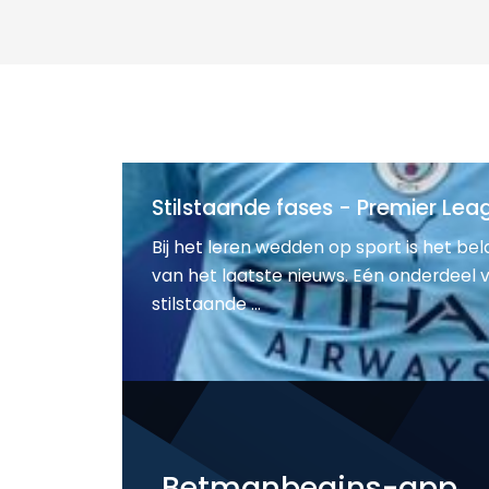
Stilstaande fases - Premier Lea
Bij het leren wedden op sport is het be
van het laatste nieuws. Eén onderdeel v
stilstaande ...
Betmanbegins-app