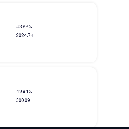
43.88%
2024.74
49.94%
300.09