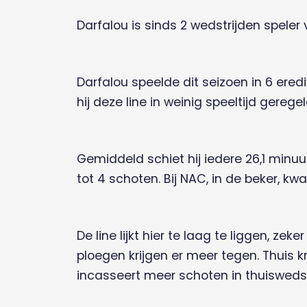
Darfalou is sinds 2 wedstrijden spele
Darfalou speelde dit seizoen in 6 eredi
hij deze line in weinig speeltijd geregel
Gemiddeld schiet hij iedere 26,1 minuu
tot 4 schoten. Bij NAC, in de beker, kw
De line lijkt hier te laag te liggen, ze
ploegen krijgen er meer tegen. Thuis k
incasseert meer schoten in thuiswedst