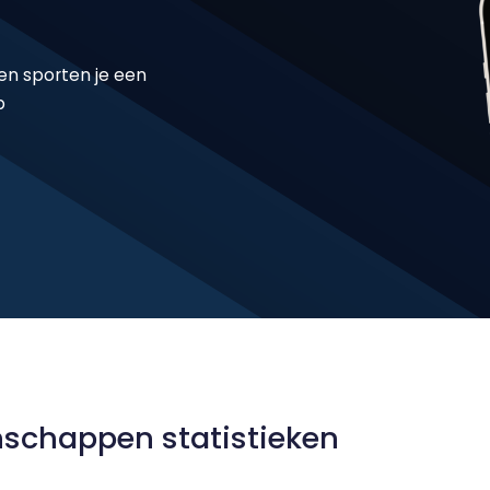
en sporten je een
p
schappen statistieken