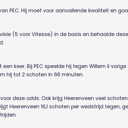
r van PEC. Hij moet voor aanvallende kwaliteit en 
visie (5 voor Vitesse) in de basis en behaalde deze 
d.
t een keer. Bij PEC speelde hij tegen Willem II vor
am hij tot 2 schoten in 66 minuten.
ker voor deze odds. Ook krijg Heerenveen veel schoten
rijgt Heerenveen 16,1 schoten per wedstrijd tegen, g
rijden.