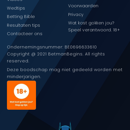
Voorwaarden
Wedtips
Privacy
Betting Bible
Wat kost gokken jou?
Resultaten tips
Speel verantwoord. 18+
Contacteer ons
Ondernemingsnummer: BE0696633610
Copyright @ 2021 BetmanBegins. All rights
reserved.
Deze boodschap mag niet gedeeld worden met
minderjarigen.