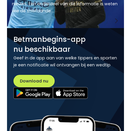
nieuws. Eén onderdeel van die informatie is weten
wie de stilstaande ...
Betmanbegins-app
nu beschikbaar
Geef in de app aan van welke tippers en sporten
je een notificatie wil ontvangen bij een wedtip
Download nu