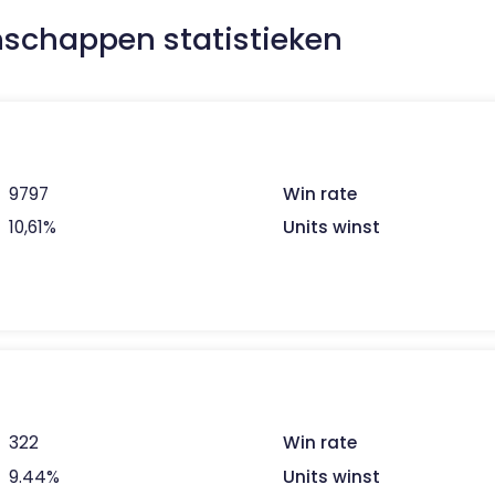
schappen statistieken
9797
Win rate
10,61%
Units winst
322
Win rate
9.44%
Units winst