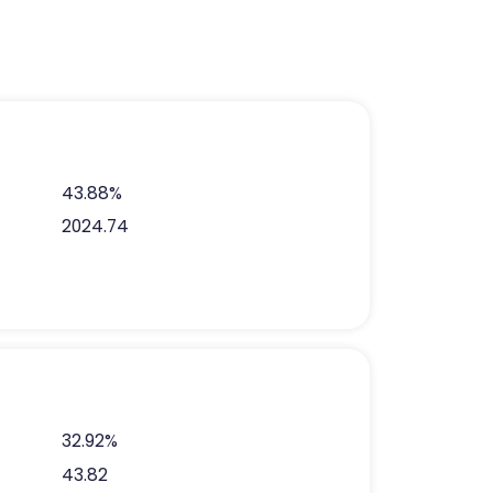
43.88%
2024.74
32.92%
43.82