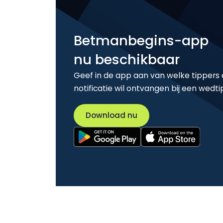
Betmanbegins-app
nu beschikbaar
Geef in de app aan van welke tippers 
notificatie wil ontvangen bij een wedti
Download nu