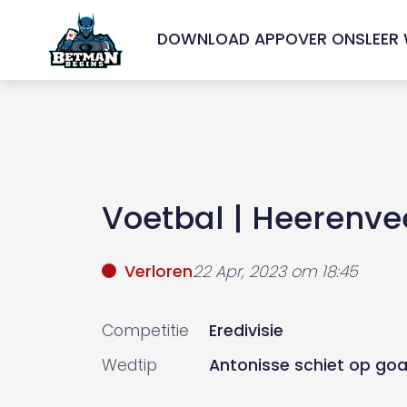
DOWNLOAD APP
OVER ONS
LEER
Voetbal
|
Heerenve
Verloren
22 Apr, 2023
om
18:45
Competitie
Eredivisie
Wedtip
Antonisse schiet op goa