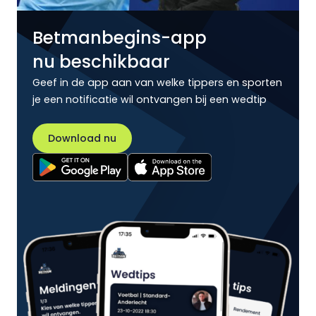
Betmanbegins-app
nu beschikbaar
Geef in de app aan van welke tippers en sporten
je een notificatie wil ontvangen bij een wedtip
Download nu