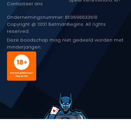
Speel verantwoord. 18+
Contacteer ons
Ondernemingsnummer: BE0696633610
Copyright @ 2021 BetmanBegins. All rights
reserved.
Deze boodschap mag niet gedeeld worden met
minderjarigen.