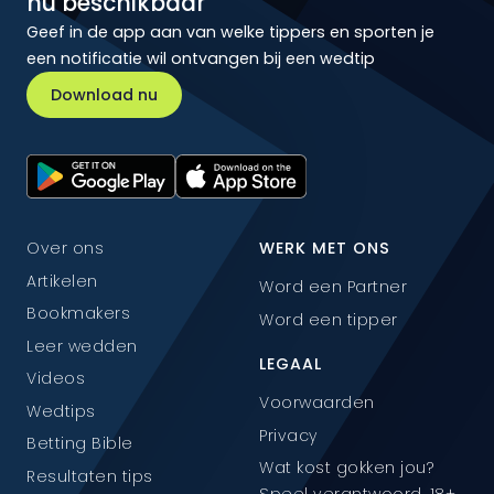
nu beschikbaar
Geef in de app aan van welke tippers en sporten je
een notificatie wil ontvangen bij een wedtip
Download nu
Over ons
WERK MET ONS
Artikelen
Word een Partner
Bookmakers
Word een tipper
Leer wedden
LEGAAL
Videos
Voorwaarden
Wedtips
Privacy
Betting Bible
Wat kost gokken jou?
Resultaten tips