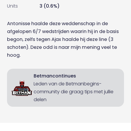
Units
3 (0.6%)
Antonisse haalde deze weddenschap in de
afgelopen 6/7 wedstrijden waarin hij in de basis
begon, zelfs tegen Ajax haalde hij deze line (3
schoten). Deze odd is naar mijn mening veel te
hoog.
Betmancontinues
Leden van de Betmanbegins-
community die graag tips met jullie
delen