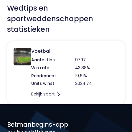
Wedtips en
sportweddenschappen
statistieken
Voetbal
Aantal tips
9797
Win rate
43.88%
Rendement
10,61%
Units winst
2024.74
Bekijk sport
Betmanbegins-app