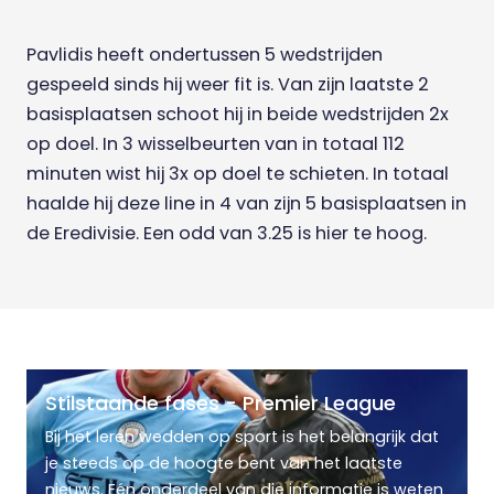
Pavlidis heeft ondertussen 5 wedstrijden
gespeeld sinds hij weer fit is. Van zijn laatste 2
basisplaatsen schoot hij in beide wedstrijden 2x
op doel. In 3 wisselbeurten van in totaal 112
minuten wist hij 3x op doel te schieten. In totaal
haalde hij deze line in 4 van zijn 5 basisplaatsen in
de Eredivisie. Een odd van 3.25 is hier te hoog.
Stilstaande fases - Premier League
Bij het leren wedden op sport is het belangrijk dat
je steeds op de hoogte bent van het laatste
nieuws. Eén onderdeel van die informatie is weten