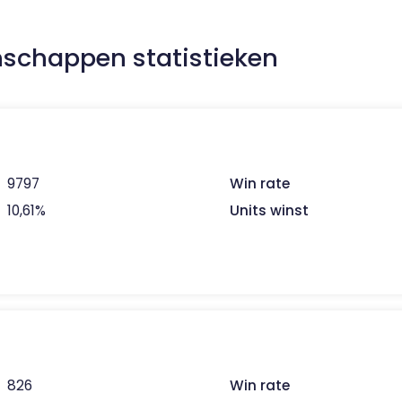
schappen statistieken
9797
Win rate
10,61%
Units winst
826
Win rate