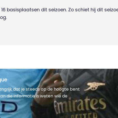
 16 basisplaatsen dit seizoen. Zo schiet hij dit sei
oog.
gue
langrijk dat je steeds op de hoogte bent
an die informatie is weten wie de