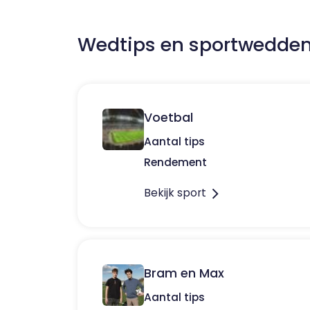
Wedtips en sportwedden
Voetbal
Aantal tips
Rendement
Bekijk sport
Bram en Max
Aantal tips