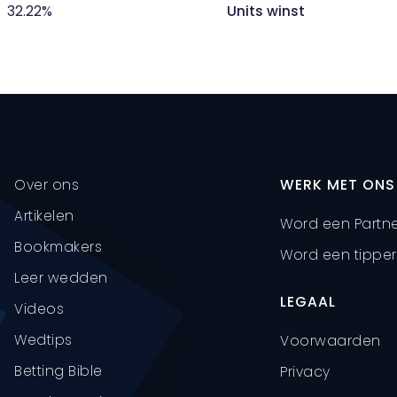
32.22%
Units winst
Over ons
WERK MET ONS
Artikelen
Word een Partn
Bookmakers
Word een tipper
Leer wedden
LEGAAL
Videos
Wedtips
Voorwaarden
Betting Bible
Privacy