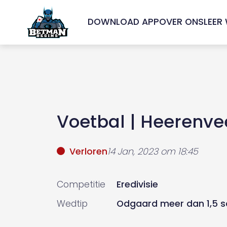
DOWNLOAD APP
OVER ONS
LEER
Voetbal
|
Heerenve
Verloren
14 Jan, 2023
om
18:45
Competitie
Eredivisie
Wedtip
Odgaard meer dan 1,5 s