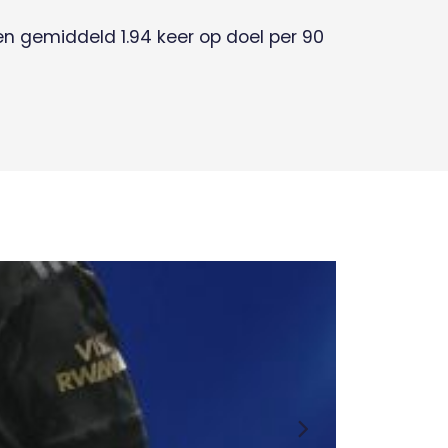
zoen gemiddeld 1.94 keer op doel per 90