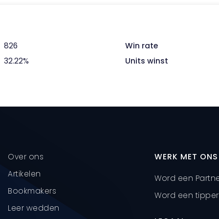
826
Win rate
32.22%
Units winst
Over ons
WERK MET ONS
Artikelen
Word een Partn
Bookmakers
Word een tipper
Leer wedden