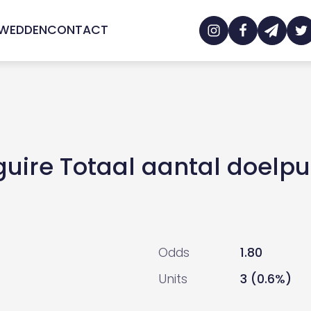
 WEDDEN
CONTACT
uire Totaal aantal doelp
Odds
1.80
Units
3 (0.6%)