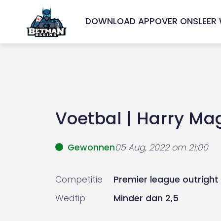
DOWNLOAD APP
OVER ONS
LEER
Voetbal
|
Harry Mag
Gewonnen
05 Aug, 2022
om
21:00
Competitie
Premier league outright
Wedtip
Minder dan 2,5