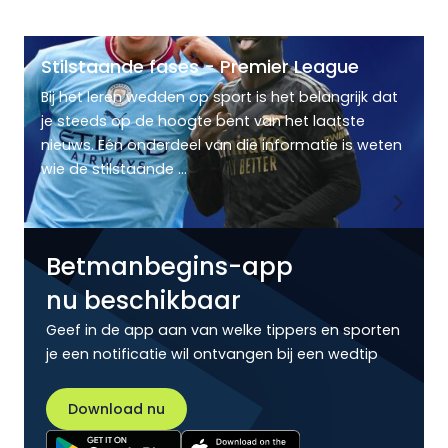
Stilstaande fases - Premier League
Bij het leren wedden op sport is het belangrijk dat
je steeds op de hoogte bent van het laatste
nieuws. Eén onderdeel van die informatie is weten
wie de stilstaande ...
Betmanbegins-app
nu beschikbaar
Geef in de app aan van welke tippers en sporten
je een notificatie wil ontvangen bij een wedtip
Download nu