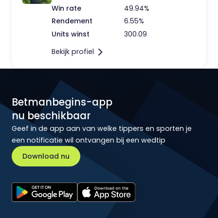
Win rate
49.94%
Rendement
6.55%
Units winst
300.09
Bekijk profiel
Betmanbegins-app
nu beschikbaar
Geef in de app aan van welke tippers en sporten je
een notificatie wil ontvangen bij een wedtip
Download nu