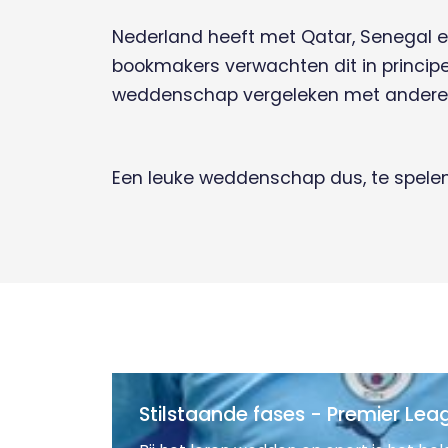
Nederland heeft met Qatar, Senegal e
bookmakers verwachten dit in principe
weddenschap vergeleken met andere 
Een leuke weddenschap dus, te spelen 
Stilstaande fases - Premier Lea