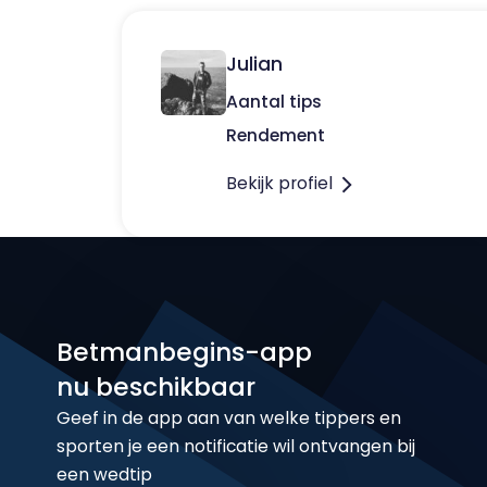
Julian
Aantal tips
Rendement
Bekijk profiel
Betmanbegins-app
nu beschikbaar
Geef in de app aan van welke tippers en
sporten je een notificatie wil ontvangen bij
een wedtip