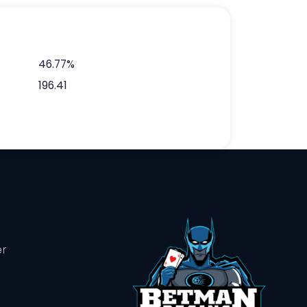
46.77%
196.41
er