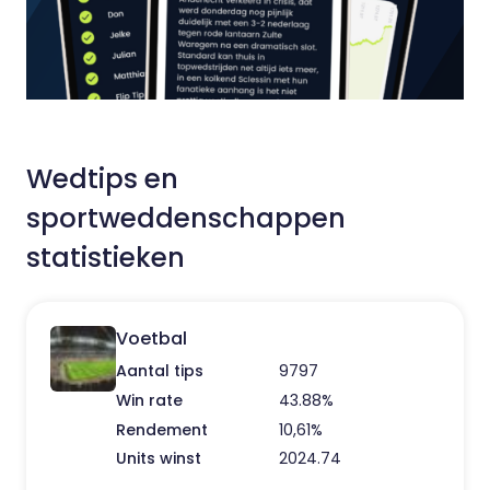
Wedtips en
sportweddenschappen
statistieken
Voetbal
Aantal tips
9797
Win rate
43.88%
Rendement
10,61%
Units winst
2024.74