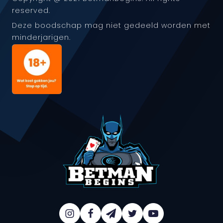
reserved.
Deze boodschap mag niet gedeeld worden met
minderjarigen.