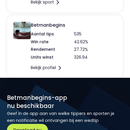
Bekijk sport
Betmanbegins
Aantal tips
535
Win rate
42.62%
Rendement
27.72%
Units winst
326.94
Bekijk profiel
Betmanbegins-app
nu beschikbaar
Geef in de app aan van welke tippers en sporten je
een notificatie wil ontvangen bij een wedtip