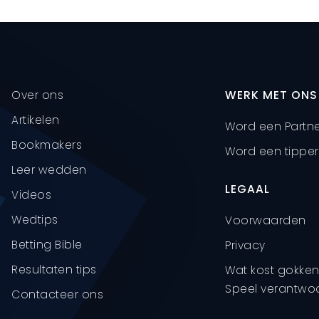
Over ons
WERK MET ONS
Artikelen
Word een Partn
Bookmakers
Word een tipper
Leer wedden
LEGAAL
Videos
Wedtips
Voorwaarden
Betting Bible
Privacy
Resultaten tips
Wat kost gokken
Speel verantwoo
Contacteer ons