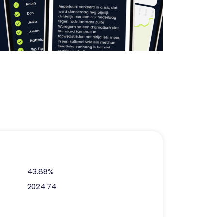
43.88%
2024.74