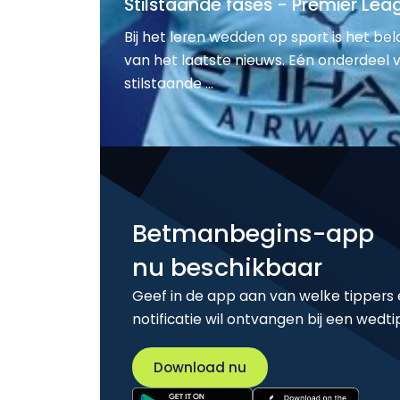
Stilstaande fases - Premier Lea
Bij het leren wedden op sport is het be
van het laatste nieuws. Eén onderdeel v
stilstaande ...
Betmanbegins-app
nu beschikbaar
Geef in de app aan van welke tippers 
notificatie wil ontvangen bij een wedti
Download nu