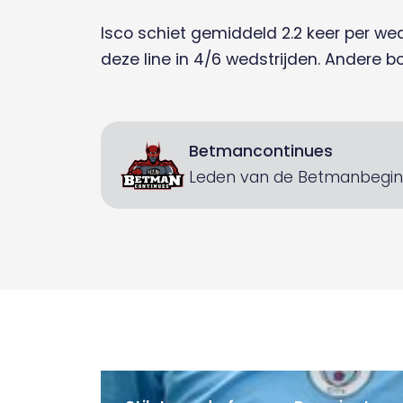
Isco schiet gemiddeld 2.2 keer per wed
deze line in 4/6 wedstrijden. Andere b
Betmancontinues
Leden van de Betmanbegins