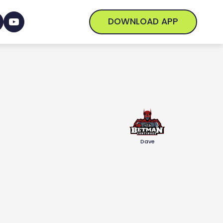
DOWNLOAD APP
Dave