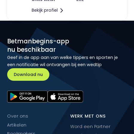
Bekijk profiel
Betmanbegins-app
nu beschikbaar
Geef in de app aan van welke tippers en sporten je
een notificatie wil ontvangen bij een wedtip
Download nu
Over ons
WERK MET ONS
Artikelen
Word een Partner
Bookmakers