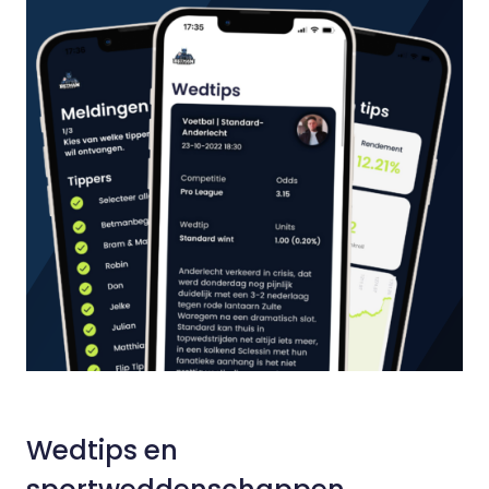
Wedtips en