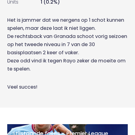
Units
1 (0.2%)
Het is jammer dat we nergens op 1 schot kunnen
spelen, maar deze laat ik niet liggen.
De rechtsback van Granada schoot vorig seizoen
op het tweede niveau in 7 van de 30
basisplaatsen 2 keer of vaker.
Deze odd vind ik tegen Rayo zeker de moeite om
te spelen.
Veel succes!
Stilstaande fases - Premier League