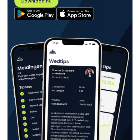
Download nu