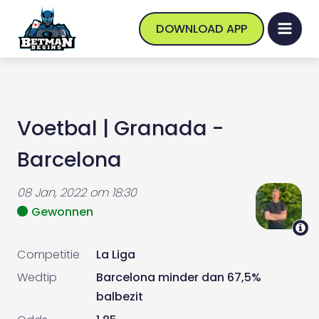
DOWNLOAD APP
Voetbal
|
Granada -
Barcelona
08 Jan, 2022
om
18:30
Gewonnen
Competitie
La Liga
Wedtip
Barcelona minder dan 67,5%
balbezit