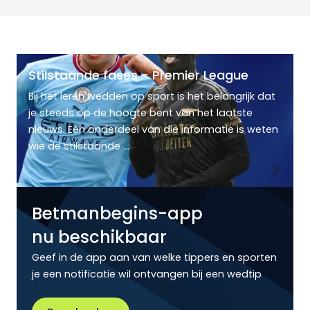
Stilstaande fases - Premier League
Bij het leren wedden op sport is het belangrijk dat
je steeds op de hoogte bent van het laatste
nieuws. Eén onderdeel van die informatie is weten
wie de stilstaande ...
Betmanbegins-app
nu beschikbaar
Geef in de app aan van welke tippers en sporten
je een notificatie wil ontvangen bij een wedtip