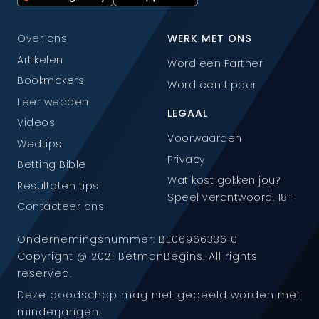
Over ons
WERK MET ONS
Artikelen
Word een Partner
Bookmakers
Word een tipper
Leer wedden
LEGAAL
Videos
Voorwaarden
Wedtips
Privacy
Betting Bible
Wat kost gokken jou?
Resultaten tips
Speel verantwoord. 18+
Contacteer ons
Ondernemingsnummer: BE0696633610
Copyright @ 2021 BetmanBegins. All rights
reserved.
Deze boodschap mag niet gedeeld worden met
minderjarigen.