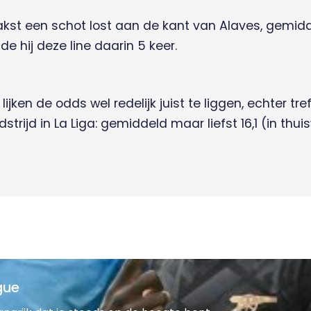
aakst een schot lost aan de kant van Alaves, gemidde
e hij deze line daarin 5 keer.
ijken de odds wel redelijk juist te liggen, echter t
ijd in La Liga: gemiddeld maar liefst 16,1 (in thuis
gue