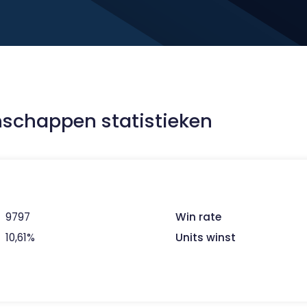
schappen statistieken
9797
Win rate
10,61%
Units winst