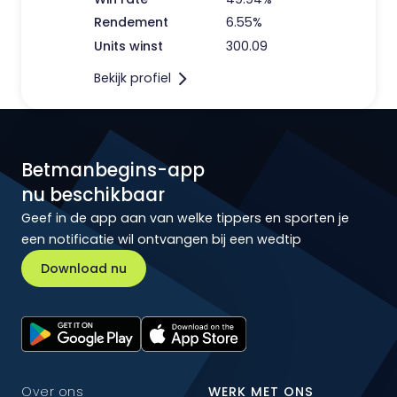
Rendement
6.55%
Units winst
300.09
Bekijk profiel
Betmanbegins-app
nu beschikbaar
Geef in de app aan van welke tippers en sporten je
een notificatie wil ontvangen bij een wedtip
Download nu
Over ons
WERK MET ONS