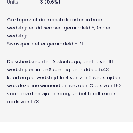
Units
3 (0.6%)
Goztepe ziet de meeste kaarten in haar
wedstrijden dit seizoen: gemiddeld 6,05 per
wedstrijd.
Sivasspor ziet er gemiddeld 5.71
De scheidsrechter: Arslanboga, geeft over 111
wedstrijden in de Super Lig gemiddeld 5,43
kaarten per wedstrijd. In 4 van zijn 6 wedstrijden
was deze line winnend dit seizoen. Odds van 1.93
voor deze line zijn te hoog, Unibet biedt maar
odds van 1.73.