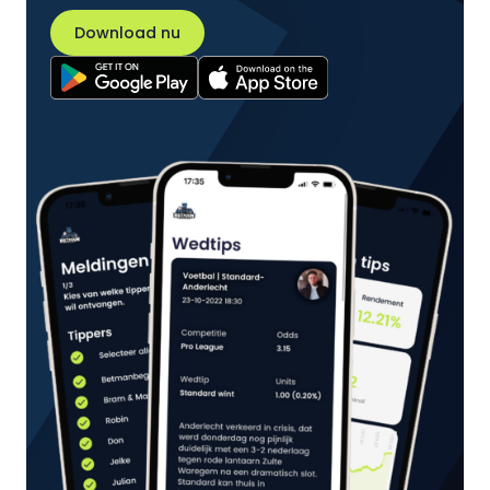
Download nu