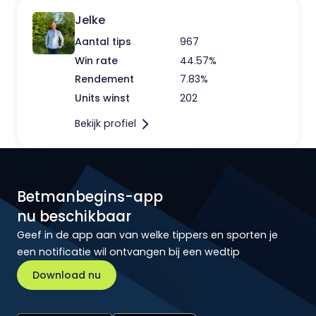
Jelke
Aantal tips
967
Win rate
44.57%
Rendement
7.83%
Units winst
202
Bekijk profiel
Betmanbegins-app
nu beschikbaar
Geef in de app aan van welke tippers en sporten je
een notificatie wil ontvangen bij een wedtip
Download nu