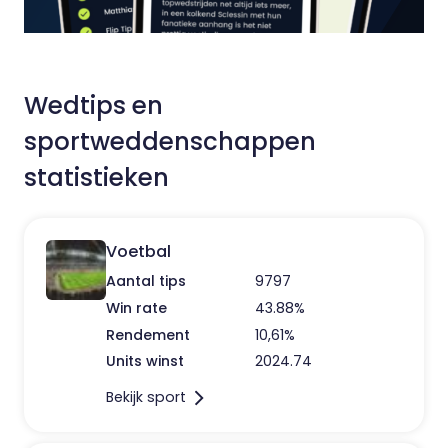
Wedtips en
sportweddenschappen
statistieken
Voetbal
Aantal tips
9797
Win rate
43.88%
Rendement
10,61%
Units winst
2024.74
Bekijk sport