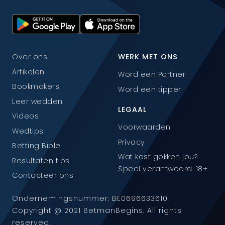
Over ons
WERK MET ONS
Artikelen
Word een Partner
Bookmakers
Word een tipper
Leer wedden
LEGAAL
Videos
Voorwaarden
Wedtips
Privacy
Betting Bible
Wat kost gokken jou?
Resultaten tips
Speel verantwoord. 18+
Contacteer ons
Ondernemingsnummer: BE0696633610
Copyright @ 2021 BetmanBegins. All rights
reserved.