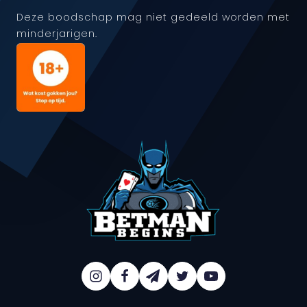
Deze boodschap mag niet gedeeld worden met
minderjarigen.