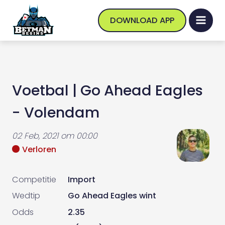
DOWNLOAD APP
Voetbal
|
Go Ahead Eagles
- Volendam
02 Feb, 2021
om
00:00
Verloren
Competitie
Import
Wedtip
Go Ahead Eagles wint
Odds
2.35