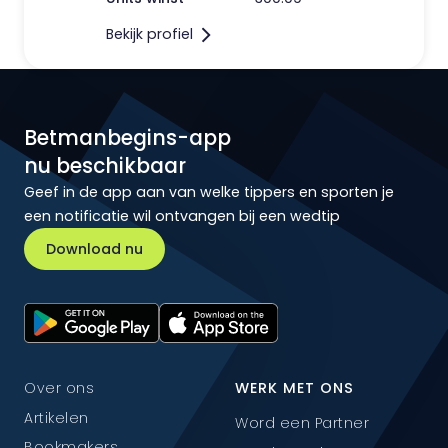
Bekijk profiel
Betmanbegins-app
nu beschikbaar
Geef in de app aan van welke tippers en sporten je
een notificatie wil ontvangen bij een wedtip
Download nu
Over ons
WERK MET ONS
Artikelen
Word een Partner
Bookmakers