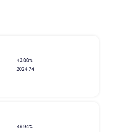
43.88%
2024.74
49.94%