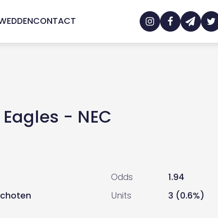
 WEDDEN
CONTACT
 Eagles - NEC
Odds
1.94
schoten
Units
3 (0.6%)