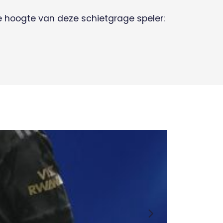
de hoogte van deze schietgrage speler: