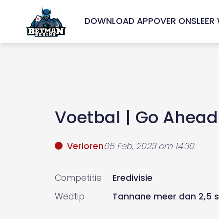
DOWNLOAD APP
OVER ONS
LEER
Voetbal
|
Go Ahead
Verloren
05 Feb, 2023
om
14:30
Competitie
Eredivisie
Wedtip
Tannane meer dan 2,5 