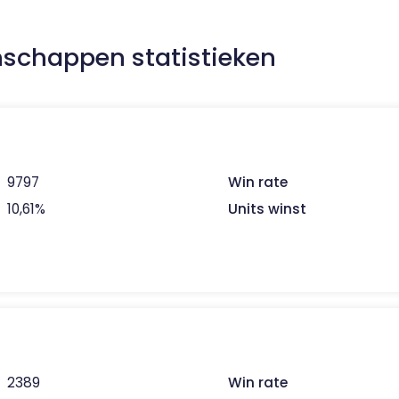
schappen statistieken
9797
Win rate
10,61%
Units winst
2389
Win rate