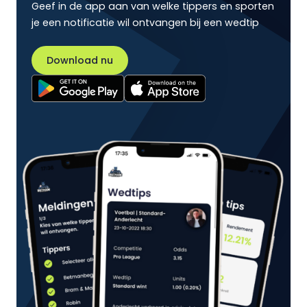
Geef in de app aan van welke tippers en sporten
je een notificatie wil ontvangen bij een wedtip
Download nu