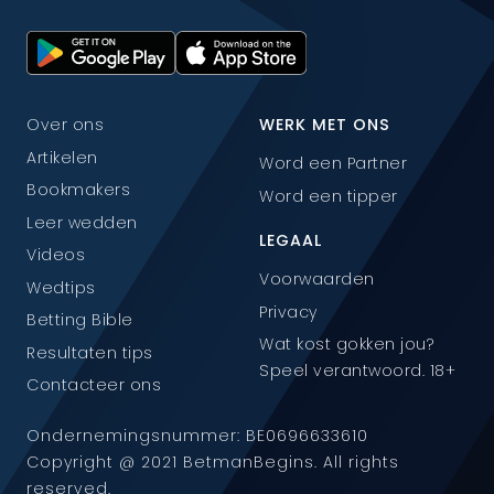
Over ons
WERK MET ONS
Artikelen
Word een Partner
Bookmakers
Word een tipper
Leer wedden
LEGAAL
Videos
Voorwaarden
Wedtips
Privacy
Betting Bible
Wat kost gokken jou?
Resultaten tips
Speel verantwoord. 18+
Contacteer ons
Ondernemingsnummer: BE0696633610
Copyright @ 2021 BetmanBegins. All rights
reserved.