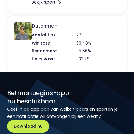
Bekijk sport
Dutchman
Aantal tips
271
Win rate
39.48%
Rendement
-5.66%
Units winst
-33.28
Betmanbegins-app
nu beschikbaar
Geef in de app aan van welke tippers en sporten je
een notificatie wil ontvangen bij een wedtip
Download nu