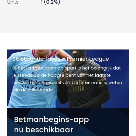
Units
1 (0.2%)
Stilstaande fases - Premier League
Bij het leren wedden op sport is het belangrijk dat
je steeds op de hoogte bent van het laatste
nieuws. Eén onderdeel van die informatie is weten
wie de stilstaande ...
Betmanbegins-app
nu beschikbaar