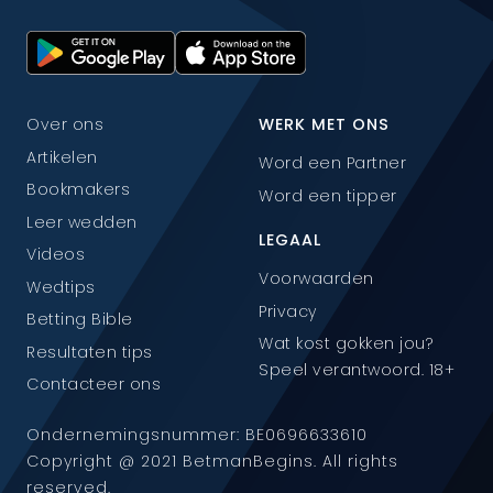
Over ons
WERK MET ONS
Artikelen
Word een Partner
Bookmakers
Word een tipper
Leer wedden
LEGAAL
Videos
Voorwaarden
Wedtips
Privacy
Betting Bible
Wat kost gokken jou?
Resultaten tips
Speel verantwoord. 18+
Contacteer ons
Ondernemingsnummer: BE0696633610
Copyright @ 2021 BetmanBegins. All rights
reserved.