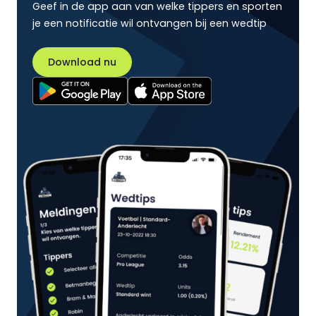
Geef in de app aan van welke tippers en sporten
je een notificatie wil ontvangen bij een wedtip
Download nu