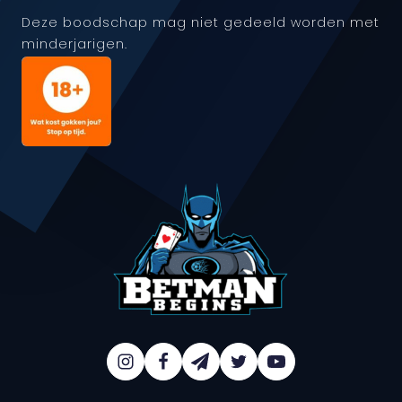
Deze boodschap mag niet gedeeld worden met
minderjarigen.