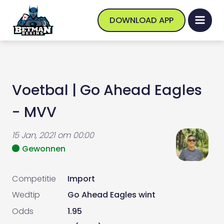
DOWNLOAD APP
Voetbal
|
Go Ahead Eagles
- MVV
15 Jan, 2021
om
00:00
Gewonnen
Competitie
Import
Wedtip
Go Ahead Eagles wint
Odds
1.95