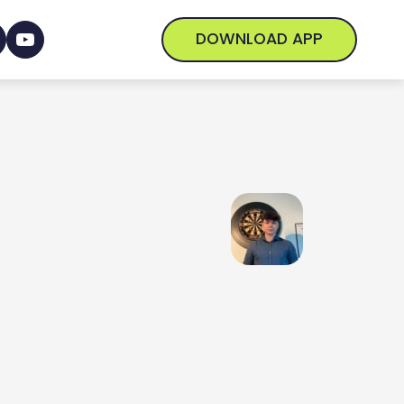
DOWNLOAD APP