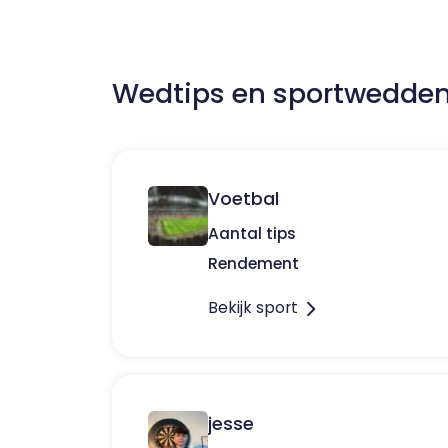
Wedtips en sportwedden
Voetbal
Aantal tips
Rendement
Bekijk sport
jesse