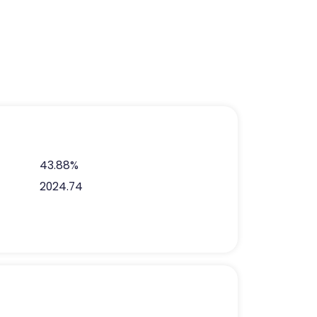
43.88%
2024.74