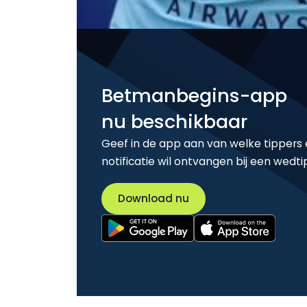
Betmanbegins-app
nu beschikbaar
Geef in de app aan van welke tippers 
notificatie wil ontvangen bij een wedti
Download nu