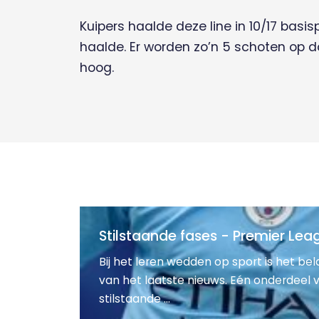
Kuipers haalde deze line in 10/17 basis
haalde. Er worden zo’n 5 schoten op 
hoog.
Stilstaande fases - Premier Lea
Bij het leren wedden op sport is het be
van het laatste nieuws. Eén onderdeel v
stilstaande ...