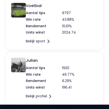
Voetbal
Aantal tips
9797
Win rate
43.88%
Rendement
10,61%
Units winst
2024.74
Bekijk sport
Julian
Aantal tips
1920
Win rate
46.77%
Rendement
6.29%
Units winst
196.41
Bekijk profiel