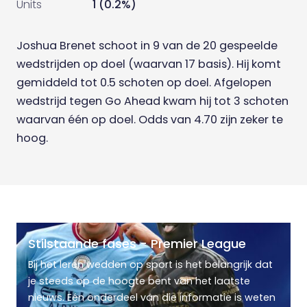
Units
1 (0.2%)
Joshua Brenet schoot in 9 van de 20 gespeelde
wedstrijden op doel (waarvan 17 basis). Hij komt
gemiddeld tot 0.5 schoten op doel. Afgelopen
wedstrijd tegen Go Ahead kwam hij tot 3 schoten
waarvan één op doel. Odds van 4.70 zijn zeker te
hoog.
Stilstaande fases - Premier League
Bij het leren wedden op sport is het belangrijk dat
je steeds op de hoogte bent van het laatste
nieuws. Eén onderdeel van die informatie is weten