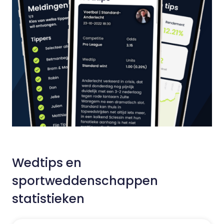
Wedtips en
sportweddenschappen
statistieken