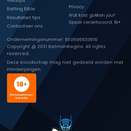
Wedtips
Privacy
Betting Bible
Wat kost gokken jou?
Resultaten tips
Speel verantwoord. 18+
Contacteer ons
Ondernemingsnummer: BE0696633610
Copyright @ 2021 BetmanBegins. All rights
reserved.
Deze boodschap mag niet gedeeld worden met
minderjarigen.