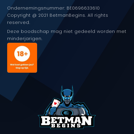
Ondernemingsnummer: BE0696633610
Copyright @ 2021 BetmanBegins. All rights
reserved.
Deze boodschap mag niet gedeeld worden met
minderjarigen.