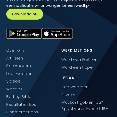
een notificatie wil ontvangen bij een wedtip
Download nu
Over ons
WERK MET ONS
Artikelen
Word een Partner
Bookmakers
Word een tipper
Leer wedden
LEGAAL
Videos
Voorwaarden
Wedtips
Privacy
Betting Bible
Wat kost gokken jou?
Resultaten tips
Speel verantwoord. 18+
Contacteer ons